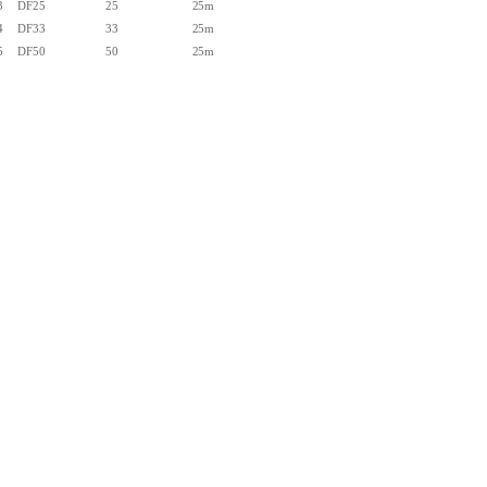
3
DF25
25
25m
4
DF33
33
25m
5
DF50
50
25m