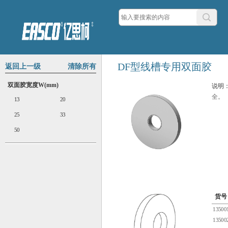
DF型线槽专用双面胶
返回上一级
清除所有
双面胶宽度W(mm)
说明
全。
13
20
25
33
50
货号
13500
13500