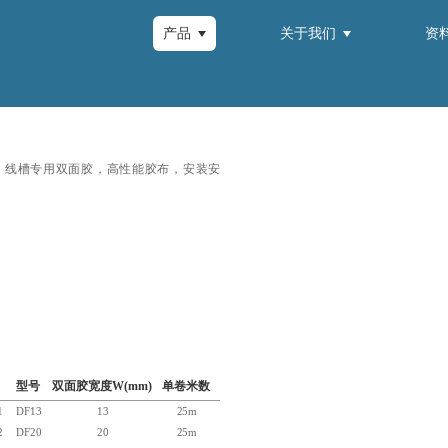
产品
关于我们
资
：
线槽专用双面胶，高性能胶布，安装安
型号
双面胶宽度W(mm)
单卷米数
1
DF13
13
25m
2
DF20
20
25m