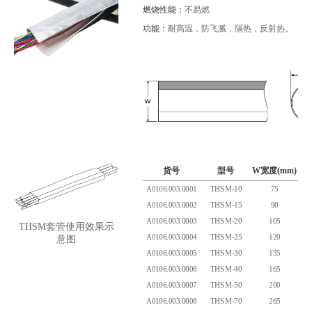
燃烧性能：
不易燃
功能：
耐高温，防飞溅，隔热，反射热。
货号
型号
W宽度(mm)
Φ
A0106.003.0001
THSM-10
75
A0106.003.0002
THSM-15
90
A0106.003.0003
THSM-20
105
THSM套管使用效果示
A0106.003.0004
THSM-25
120
意图
A0106.003.0005
THSM-30
135
A0106.003.0006
THSM-40
165
A0106.003.0007
THSM-50
200
A0106.003.0008
THSM-70
265