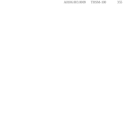
A0106.003.0009
THSM-100
355