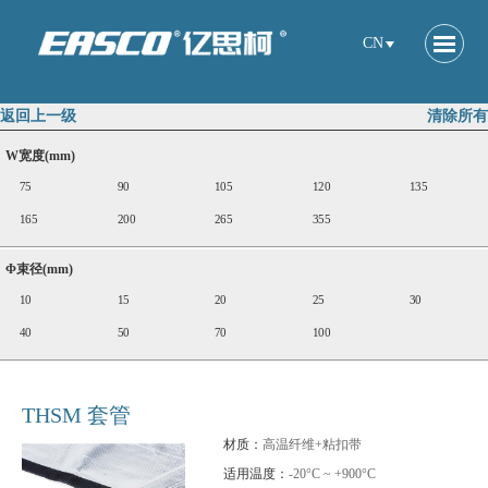
CN
返回上一级
清除所有
W宽度(mm)
75
90
105
120
135
165
200
265
355
Φ束径(mm)
10
15
20
25
30
40
50
70
100
THSM 套管
材质：
高温纤维+粘扣带
适用温度：
-20°C ~ +900°C