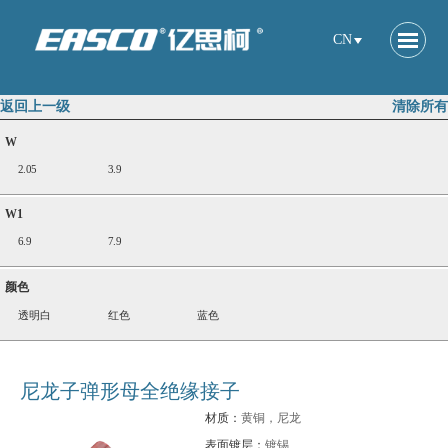
CN
返回上一级
清除所有
W
2.05
3.9
W1
6.9
7.9
颜色
透明白
红色
蓝色
尼龙子弹形母全绝缘接子
材质：
黄铜，尼龙
表面镀层：
镀锡