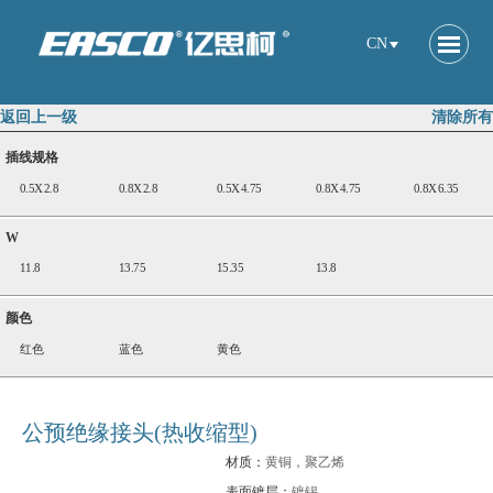
CN
返回上一级
清除所有
插线规格
0.5X2.8
0.8X2.8
0.5X4.75
0.8X4.75
0.8X6.35
W
11.8
13.75
15.35
13.8
颜色
红色
蓝色
黄色
公预绝缘接头(热收缩型)
材质：
黄铜，聚乙烯
表面镀层：
镀锡