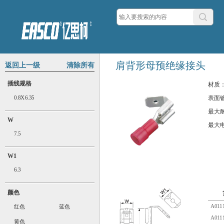
肩背形母预绝缘接头
返回上一级
清除所有
插线规格
材质
0.8X6.35
表面
最大
W
最大
7.5
W1
6.3
颜色
A0111
红色
蓝色
A0111
黄色