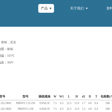
产品
关于我们
资
：
紫铜，尼龙
镀层：
镀锡
耐温：
105℃
电压：
300V
货号
型号
插线规格
W
W1
L
H
d1
D
T
包装数(
.022.0001
PBDNY1.25-250
0.8X6.35
7.5
6.3
22.5
11.0
1.7
4.0
0.4
500
.022.0002
PBDNY2-250
0.8X6.35
7.5
6.3
22.5
11.0
2.3
4.8
0.4
500