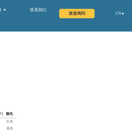
料
联系我们
发送询问
CN
个)
颜色
红色
蓝色