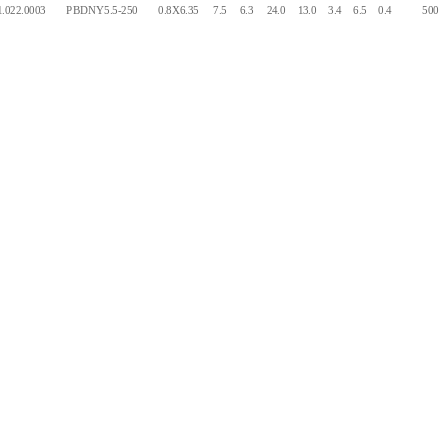
.022.0003
PBDNY5.5-250
0.8X6.35
7.5
6.3
24.0
13.0
3.4
6.5
0.4
500