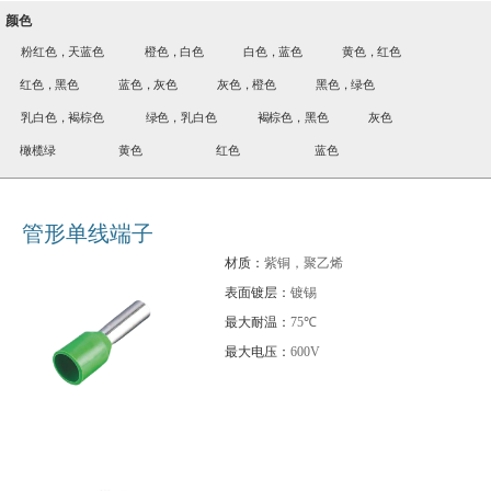
颜色
粉红色，天蓝色
橙色，白色
白色，蓝色
黄色，红色
红色，黑色
蓝色，灰色
灰色，橙色
黑色，绿色
乳白色，褐棕色
绿色，乳白色
褐棕色，黑色
灰色
橄榄绿
黄色
红色
蓝色
管形单线端子
材质：
紫铜，聚乙烯
表面镀层：
镀锡
最大耐温：
75℃
最大电压：
600V