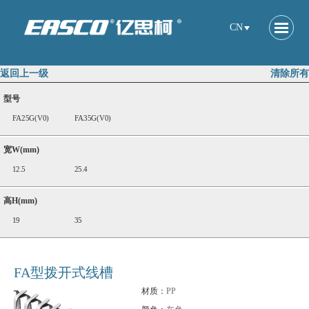
CN
返回上一级
清除所有
型号
FA25G(V0)
FA35G(V0)
宽W(mm)
12.5
25.4
高H(mm)
19
35
FA型拨开式线槽
材质：
PP