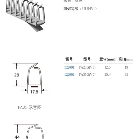
颜色：
灰色
阻燃等级：
UL94V-0
货号
型号
宽W(mm)
高H(mm)
122001
FA25G(V0)
12.5
19
122002
FA35G(V0)
25.4
35
FA25 示意图