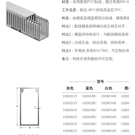
材质：
采用硬质PVC制成，通过美规94V-0
工作温度：
静态-40°C持续高温至70°C。
构造：
由槽底及槽盖两部分组成，槽底两侧设
特点1：
配线槽底座两侧出线孔相互对齐，任
特点2：
槽盖经特殊设计，与配线槽底座组合
特点3：
出线孔低、组合容易、拆卸简单，易
特点4：
常规色:灰色RAL7042，可定制白色
备注：
特殊长度和颜色均可定制。
货号
灰色
蓝色
白色
黑色
102001GY
102001BU
102001WH
102001B
102002GY
102002BU
102002WH
102002B
102003GY
102003BU
102003WH
102003B
102004GY
102004BU
102004WH
102004B
102005GY
102005BU
102005WH
102005B
102006GY
102006BU
102006WH
102006B