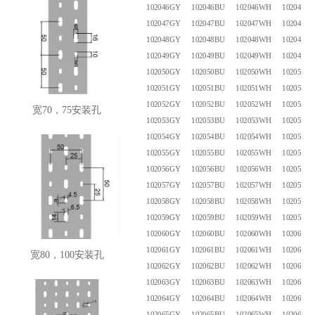
102046GY
102046BU
102046WH
102046B
102047GY
102047BU
102047WH
102047B
102048GY
102048BU
102048WH
102048B
102049GY
102049BU
102049WH
102049B
102050GY
102050BU
102050WH
102050B
102051GY
102051BU
102051WH
102051B
102052GY
102052BU
102052WH
102052B
宽70，75安装孔
102053GY
102053BU
102053WH
102053B
102054GY
102054BU
102054WH
102054B
102055GY
102055BU
102055WH
102055B
102056GY
102056BU
102056WH
102056B
102057GY
102057BU
102057WH
102057B
102058GY
102058BU
102058WH
102058B
102059GY
102059BU
102059WH
102059B
102060GY
102060BU
102060WH
102060B
102061GY
102061BU
102061WH
102061B
宽80，100安装孔
102062GY
102062BU
102062WH
102062B
102063GY
102063BU
102063WH
102063B
102064GY
102064BU
102064WH
102064B
102065GY
102065BU
102065WH
102065B