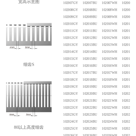
宽高示意图
102007GY
102007BU
102007WH
102007B
102008GY
102008BU
102008WH
102008B
102009GY
102009BU
102009WH
102009B
102010GY
102010BU
102010WH
102010B
102011GY
102011BU
102011WH
102011B
102012GY
102012BU
102012WH
102012B
102013GY
102013BU
102013WH
102013B
102014GY
102014BU
102014WH
102014B
102015GY
102015BU
102015WH
102015B
细齿S
102016GY
102016BU
102016WH
102016B
102017GY
102017BU
102017WH
102017B
102018GY
102018BU
102018WH
102018B
102019GY
102019BU
102019WH
102019B
102020GY
102020BU
102020WH
102020B
102021GY
102021BU
102021WH
102021B
102022GY
102022BU
102022WH
102022B
102023GY
102023BU
102023WH
102023B
102024GY
102024BU
102024WH
102024B
80以上高度细齿
102025GY
102025BU
102025WH
102025B
102026GY
102026BU
102026WH
102026B