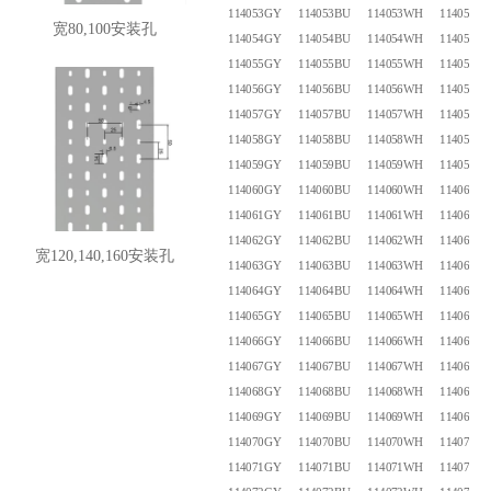
114053GY
114053BU
114053WH
114053B
宽80,100安装孔
114054GY
114054BU
114054WH
114054B
114055GY
114055BU
114055WH
114055B
114056GY
114056BU
114056WH
114056B
114057GY
114057BU
114057WH
114057B
114058GY
114058BU
114058WH
114058B
114059GY
114059BU
114059WH
114059B
114060GY
114060BU
114060WH
114060B
114061GY
114061BU
114061WH
114061B
114062GY
114062BU
114062WH
114062B
宽120,140,160安装孔
114063GY
114063BU
114063WH
114063B
114064GY
114064BU
114064WH
114064B
114065GY
114065BU
114065WH
114065B
114066GY
114066BU
114066WH
114066B
114067GY
114067BU
114067WH
114067B
114068GY
114068BU
114068WH
114068B
114069GY
114069BU
114069WH
114069B
114070GY
114070BU
114070WH
114070B
114071GY
114071BU
114071WH
114071B