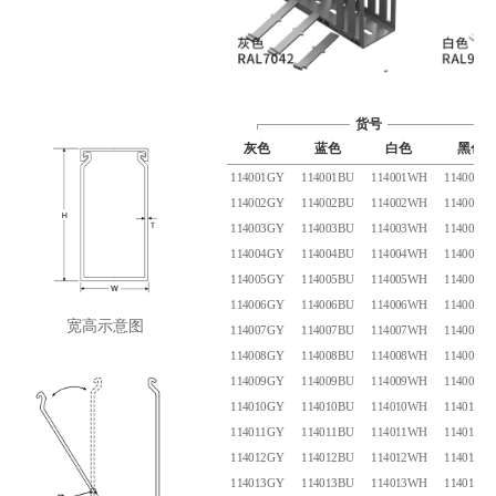
货号
灰色
蓝色
白色
黑色
114001GY
114001BU
114001WH
114001B
114002GY
114002BU
114002WH
114002B
114003GY
114003BU
114003WH
114003B
114004GY
114004BU
114004WH
114004B
114005GY
114005BU
114005WH
114005B
114006GY
114006BU
114006WH
114006B
宽高示意图
114007GY
114007BU
114007WH
114007B
114008GY
114008BU
114008WH
114008B
114009GY
114009BU
114009WH
114009B
114010GY
114010BU
114010WH
114010B
114011GY
114011BU
114011WH
114011B
114012GY
114012BU
114012WH
114012B
114013GY
114013BU
114013WH
114013B