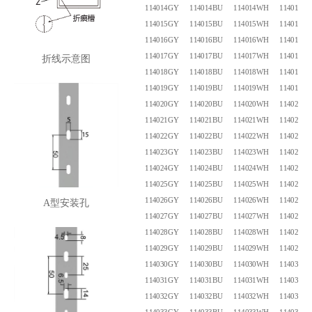
114014GY
114014BU
114014WH
114014B
114015GY
114015BU
114015WH
114015B
114016GY
114016BU
114016WH
114016B
114017GY
114017BU
114017WH
114017B
折线示意图
114018GY
114018BU
114018WH
114018B
114019GY
114019BU
114019WH
114019B
114020GY
114020BU
114020WH
114020B
114021GY
114021BU
114021WH
114021B
114022GY
114022BU
114022WH
114022B
114023GY
114023BU
114023WH
114023B
114024GY
114024BU
114024WH
114024B
114025GY
114025BU
114025WH
114025B
114026GY
114026BU
114026WH
114026B
A型安装孔
114027GY
114027BU
114027WH
114027B
114028GY
114028BU
114028WH
114028B
114029GY
114029BU
114029WH
114029B
114030GY
114030BU
114030WH
114030B
114031GY
114031BU
114031WH
114031B
114032GY
114032BU
114032WH
114032B