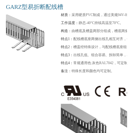
GARZ型易折断配线槽
材质：
采用硬质PVC制成，通过美规94V-0
工作温度：
静态-40°C持续高温至70°C。
构造：
由槽底及槽盖两部分组成，槽底两侧设
特点1：
配线槽底座两侧出线孔相互对齐，任
特点2：
槽盖经特殊设计，与配线槽底座组合
特点3：
出线孔低、组合容易、拆卸简单，易
特点4：
常规通用色:灰色RAL7042，可定制
备注：
特殊长度和颜色均可定制。