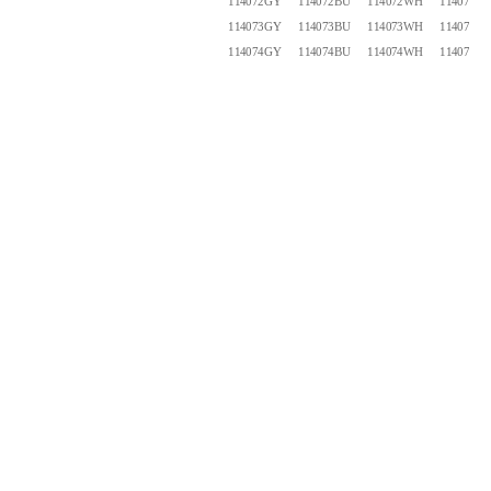
114072GY
114072BU
114072WH
114072B
114073GY
114073BU
114073WH
114073B
114074GY
114074BU
114074WH
114074B