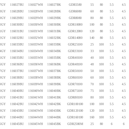
27GY
116027BU
116027WH
116027BK
GDR5580
55
80
5.5
4.5
28GY
116028BU
116028WH
116028BK
GDR6080
60
80
5.5
4.5
29GY
116029BU
116029WH
116029BK
GDR8080
80
80
5.5
4.5
30GY
116030BU
116030WH
116030BK
GDR10080
100
80
5.5
4.5
31GY
116031BU
116031WH
116031BK
GDR12080
120
80
5.5
4.5
32GY
116032BU
116032WH
116032BK
GDR14080
140
80
5.5
4.5
33GY
116033BU
116033WH
116033BK
GDR25100
25
100
5.5
4.5
34GY
116034BU
116034WH
116034BK
GDR33100
33
100
5.5
4.5
35GY
116035BU
116035WH
116035BK
GDR40100
40
100
5.5
4.5
36GY
116036BU
116036WH
116036BK
GDR48100
48
100
5.5
4.5
37GY
116037BU
116037WH
116037BK
GDR50100
50
100
5.5
4.5
38GY
116038BU
116038WH
116038BK
GDR60100
60
100
5.5
4.5
39GY
116039BU
116039WH
116039BK
GDR70100
70
100
5.5
4.5
40GY
116040BU
116040WH
116040BK
GDR75100
75
100
5.5
4.5
41GY
116041BU
116041WH
116041BK
GDR80100
80
100
5.5
4.5
42GY
116042BU
116042WH
116042BK
GDR100100
100
100
5.5
4.5
43GY
116043BU
116043WH
116043BK
GDR120100
120
100
5.5
4.5
44GY
116044BU
116044WH
116044BK
GDR160100
160
100
5.5
4.5
45GY
116045BU
116045WH
116045BK
GDR2580M
25
80
6
6