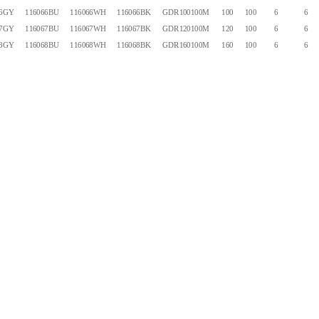
66GY
116066BU
116066WH
116066BK
GDR100100M
100
100
6
6
67GY
116067BU
116067WH
116067BK
GDR120100M
120
100
6
6
68GY
116068BU
116068WH
116068BK
GDR160100M
160
100
6
6