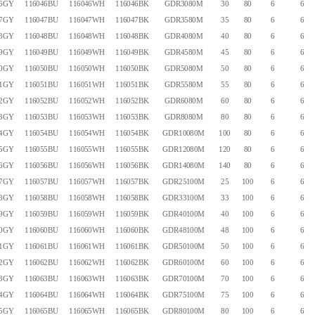
46GY
116046BU
116046WH
116046BK
GDR3080M
30
80
6
6
47GY
116047BU
116047WH
116047BK
GDR3580M
35
80
6
6
48GY
116048BU
116048WH
116048BK
GDR4080M
40
80
6
6
49GY
116049BU
116049WH
116049BK
GDR4580M
45
80
6
6
50GY
116050BU
116050WH
116050BK
GDR5080M
50
80
6
6
51GY
116051BU
116051WH
116051BK
GDR5580M
55
80
6
6
52GY
116052BU
116052WH
116052BK
GDR6080M
60
80
6
6
53GY
116053BU
116053WH
116053BK
GDR8080M
80
80
6
6
54GY
116054BU
116054WH
116054BK
GDR10080M
100
80
6
6
55GY
116055BU
116055WH
116055BK
GDR12080M
120
80
6
6
56GY
116056BU
116056WH
116056BK
GDR14080M
140
80
6
6
57GY
116057BU
116057WH
116057BK
GDR25100M
25
100
6
6
58GY
116058BU
116058WH
116058BK
GDR33100M
33
100
6
6
59GY
116059BU
116059WH
116059BK
GDR40100M
40
100
6
6
60GY
116060BU
116060WH
116060BK
GDR48100M
48
100
6
6
61GY
116061BU
116061WH
116061BK
GDR50100M
50
100
6
6
62GY
116062BU
116062WH
116062BK
GDR60100M
60
100
6
6
63GY
116063BU
116063WH
116063BK
GDR70100M
70
100
6
6
64GY
116064BU
116064WH
116064BK
GDR75100M
75
100
6
6
65GY
116065BU
116065WH
116065BK
GDR80100M
80
100
6
6