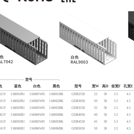
货号
色
蓝色
白色
黑色
型号
宽W
高H
齿宽F
孔宽E
01GY
116001BU
116001WH
116001BK
GDR2550
25
50
5.5
4.5
02GY
116002BU
116002WH
116002BK
GDR3050
30
50
5.5
4.5
03GY
116003BU
116003WH
116003BK
GDR3550
35
50
5.5
4.5
04GY
116004BU
116004WH
116004BK
GDR4050
40
50
5.5
4.5
05GY
116005BU
116005WH
116005BK
GDR4550
45
50
5.5
4.5
06GY
116006BU
116006WH
116006BK
GDR5050
50
50
5.5
4.5