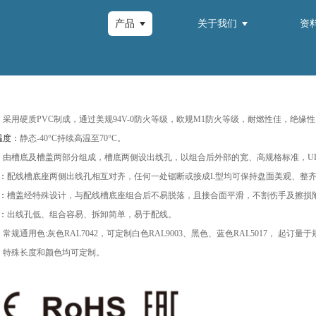
产品
关于我们
资
：
采用硬质PVC制成，通过美规94V-0防火等级，欧规M1防火等级，耐燃性佳，绝缘
温度：
静态-40°C持续高温至70°C。
：
由槽底及槽盖两部分组成，槽底两侧设出线孔，以组合后外部的宽、高规格标准，UL
：
配线槽底座两侧出线孔相互对齐，任何一处锯断或接成L型均可保持盘面美观、整
：
槽盖经特殊设计，与配线槽底座组合后不易脱落，且接合面平滑，不割伤手及擦损
：
出线孔低、组合容易、拆卸简单，易于配线。
：
常规通用色:灰色RAL7042，可定制白色RAL9003、黑色、蓝色RAL5017， 
：
特殊长度和颜色均可定制。