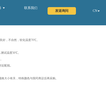
料
联系我们
发送询问
CN
性良好，不自然，软化温度70℃。
测试温度50℃。
齐。
附近配线。
起订量于规格大小有关，特殊颜色与我司商议后再采购。