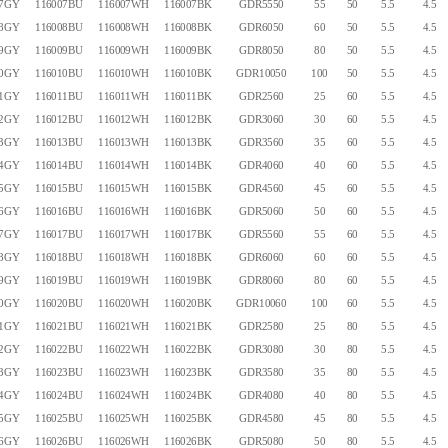
07GY
116007BU
116007WH
116007BK
GDR5550
55
50
5.5
4.5
08GY
116008BU
116008WH
116008BK
GDR6050
60
50
5.5
4.5
09GY
116009BU
116009WH
116009BK
GDR8050
80
50
5.5
4.5
10GY
116010BU
116010WH
116010BK
GDR10050
100
50
5.5
4.5
11GY
116011BU
116011WH
116011BK
GDR2560
25
60
5.5
4.5
12GY
116012BU
116012WH
116012BK
GDR3060
30
60
5.5
4.5
13GY
116013BU
116013WH
116013BK
GDR3560
35
60
5.5
4.5
14GY
116014BU
116014WH
116014BK
GDR4060
40
60
5.5
4.5
15GY
116015BU
116015WH
116015BK
GDR4560
45
60
5.5
4.5
16GY
116016BU
116016WH
116016BK
GDR5060
50
60
5.5
4.5
17GY
116017BU
116017WH
116017BK
GDR5560
55
60
5.5
4.5
18GY
116018BU
116018WH
116018BK
GDR6060
60
60
5.5
4.5
19GY
116019BU
116019WH
116019BK
GDR8060
80
60
5.5
4.5
20GY
116020BU
116020WH
116020BK
GDR10060
100
60
5.5
4.5
21GY
116021BU
116021WH
116021BK
GDR2580
25
80
5.5
4.5
22GY
116022BU
116022WH
116022BK
GDR3080
30
80
5.5
4.5
23GY
116023BU
116023WH
116023BK
GDR3580
35
80
5.5
4.5
24GY
116024BU
116024WH
116024BK
GDR4080
40
80
5.5
4.5
25GY
116025BU
116025WH
116025BK
GDR4580
45
80
5.5
4.5
26GY
116026BU
116026WH
116026BK
GDR5080
50
80
5.5
4.5