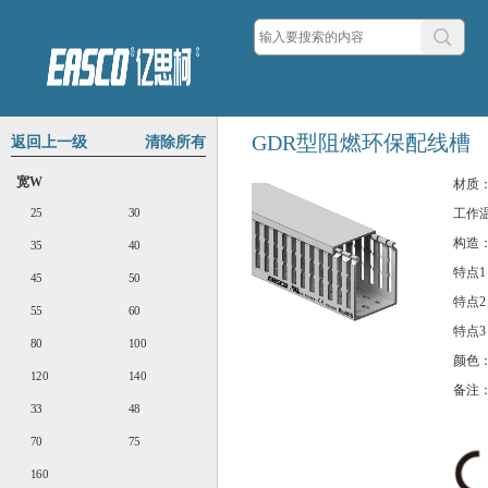
GDR型阻燃环保配线槽
返回上一级
清除所有
宽W
材质
25
30
工作
构造
35
40
特点1
45
50
特点2
55
60
特点3
80
100
颜色
120
140
备注
33
48
70
75
160