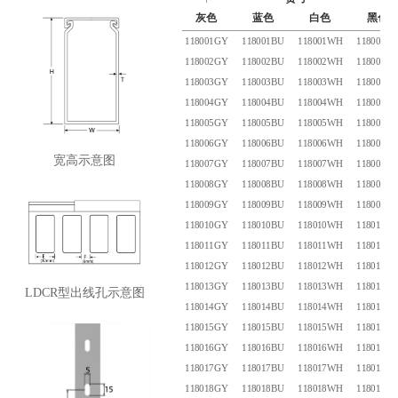
灰色
蓝色
白色
黑色
118001GY
118001BU
118001WH
118001B
118002GY
118002BU
118002WH
118002B
118003GY
118003BU
118003WH
118003B
118004GY
118004BU
118004WH
118004B
118005GY
118005BU
118005WH
118005B
118006GY
118006BU
118006WH
118006B
宽高示意图
118007GY
118007BU
118007WH
118007B
118008GY
118008BU
118008WH
118008B
118009GY
118009BU
118009WH
118009B
118010GY
118010BU
118010WH
118010B
118011GY
118011BU
118011WH
118011B
118012GY
118012BU
118012WH
118012B
118013GY
118013BU
118013WH
118013B
LDCR型出线孔示意图
118014GY
118014BU
118014WH
118014B
118015GY
118015BU
118015WH
118015B
118016GY
118016BU
118016WH
118016B
118017GY
118017BU
118017WH
118017B
118018GY
118018BU
118018WH
118018B