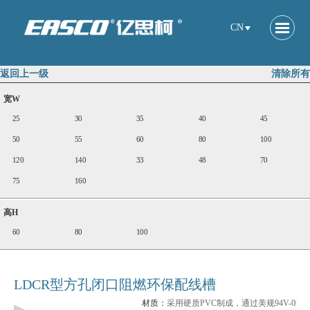
CN
返回上一级
清除所有
宽W
25
30
35
40
45
50
55
60
80
100
120
140
33
48
70
75
160
高H
60
80
100
LDCR型方孔闭口阻燃环保配线槽
材质：
采用硬质PVC制成，通过美规94V-0