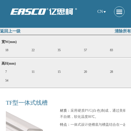
CN
返回上一级
清除所有
宽W(mm)
18
22
35
57
83
高H(mm)
7
11
15
20
28
54
TF型一体式线槽
材质：
采用硬质PVC(白色)制成，通过美规9
不自燃，软化温度86℃。
特点：
一体式设计使槽底与槽盖结合在一起，