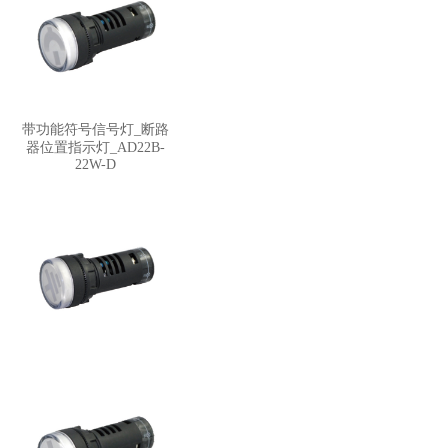
带功能符号信号灯_断路
器位置指示灯_AD22B-
22W-D