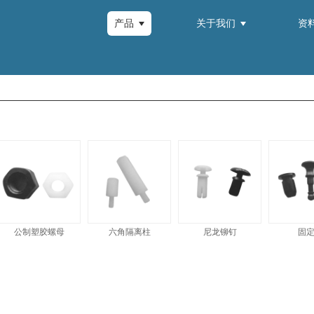
产品
关于我们
资
公制塑胶螺母
六角隔离柱
尼龙铆钉
固