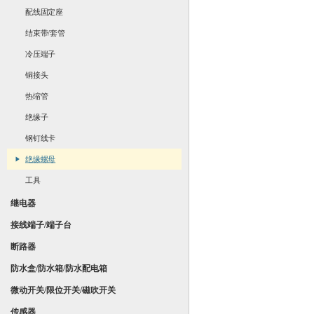
配线固定座
结束带/套管
冷压端子
铜接头
热缩管
绝缘子
钢钉线卡
绝缘螺母
工具
继电器
接线端子/端子台
断路器
防水盒/防水箱/防水配电箱
微动开关/限位开关/磁吹开关
传感器