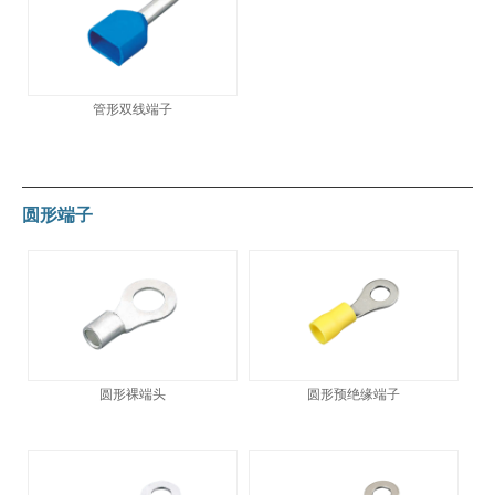
管形双线端子
圆形端子
圆形裸端头
圆形预绝缘端子