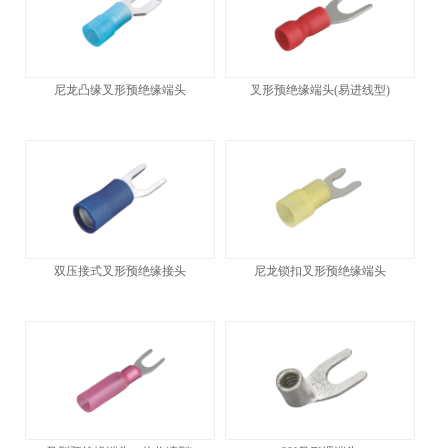
尼龙凸缘叉形预绝缘端头
叉形预绝缘端头(易进线型)
双压接式叉形预绝缘接头
尼龙锁扣叉形预绝缘端头