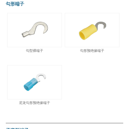
勾形端子
勾型裸端子
勾形预绝缘端子
尼龙勾形预绝缘端子