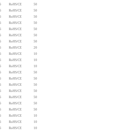
6
RoHS/CE
50
6
RoHS/CE
50
6
RoHS/CE
50
6
RoHS/CE
50
6
RoHS/CE
50
6
RoHS/CE
50
6
RoHS/CE
50
6
RoHS/CE
20
6
RoHS/CE
10
6
RoHS/CE
10
6
RoHS/CE
10
6
RoHS/CE
50
6
RoHS/CE
50
6
RoHS/CE
50
6
RoHS/CE
50
6
RoHS/CE
50
6
RoHS/CE
50
6
RoHS/CE
50
6
RoHS/CE
10
6
RoHS/CE
10
6
RoHS/CE
10