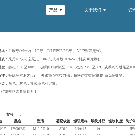
产品
关于我们
资
规格：
公制牙(Metric)、PG牙、G(PF/BSP/PS)牙、 NPT牙(可定制)。
材质：
采用UL认可之尼龙PA66 (防火等级UL94V-2)制成(可定制)。
温度：
静态-40℃至100℃，或瞬间可耐热至120℃ ;动态-20℃ 至80℃ ,或瞬间可耐热至10
特性：
特殊夹紧爪之设计，夹紧浪管抗拉力强，超快速拔插装卸,提 高安装效率。
种类：
黑色、灰色，其它颜色可定做。
：
特殊规格需要请联系工厂
货号
色
黑色
型号
适配软管
螺牙规格
螺纹外径
螺纹长度
防护
01GY
428001BK
M10-AD10
AD10
M10x1.5
10
10
IP6