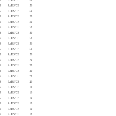
6
RoHS/CE
50
6
RoHS/CE
50
6
RoHS/CE
50
6
RoHS/CE
50
6
RoHS/CE
50
6
RoHS/CE
50
6
RoHS/CE
50
6
RoHS/CE
50
6
RoHS/CE
50
6
RoHS/CE
50
6
RoHS/CE
50
6
RoHS/CE
20
6
RoHS/CE
20
6
RoHS/CE
20
6
RoHS/CE
20
6
RoHS/CE
20
6
RoHS/CE
10
6
RoHS/CE
10
6
RoHS/CE
10
6
RoHS/CE
10
6
RoHS/CE
10
6
RoHS/CE
10