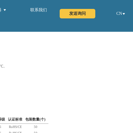
料
联系我们
发送询问
CN
0℃。
等级
认证标准
包装数量(个)
6
RoHS/CE
50