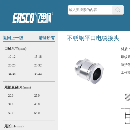
不锈钢平口电缆接头
返回上一级
清除所有
口径尺寸(mm)
材质
10-12
15-18
螺纹
防护
20-25
28-32
工作
34-38
38-44
尾部直径D1(mm)
20.0
25.0
32.0
40.0
50.0
63.0
尾长L1(mm)