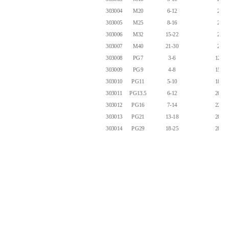
303004
M20
6-12
25
303005
M25
8-16
25
303006
M32
15-22
25
303007
M40
21-30
25
303008
PG7
3-6
12.5
303009
PG9
4-8
15.2
303010
PG11
5-10
18.6
303011
PG13.5
6-12
20.4
303012
PG16
7-14
22.5
303013
PG21
13-18
28.3
303014
PG29
18-25
28.3