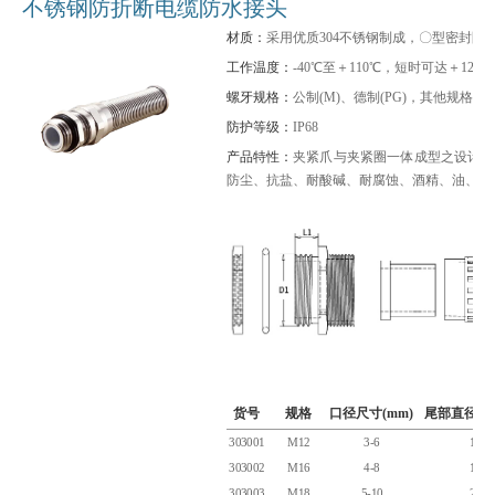
不锈钢防折断电缆防水接头
材质：
采用优质304不锈钢制成，〇型密封圈
工作温度：
-40℃至＋110℃，短时可达＋120
螺牙规格：
公制(M)、德制(PG)，其他规格可
防护等级：
IP68
产品特性：
夹紧爪与夹紧圈一体成型之设计，
防尘、抗盐、耐酸碱、耐腐蚀、酒精、油、脂
货号
规格
口径尺寸(mm)
尾部直径D1(
303001
M12
3-6
12
303002
M16
4-8
16
303003
M18
5-10
20