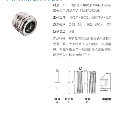
材质：
A.C.F.H部位采用优质304不锈钢制
部分采用UL认可之 尼龙PA66制成。
工作温度：
-40℃至+100℃，短时可达+120℃。
螺牙规格：
公制（M）、德制（PG）、英制（
防护等级：
IP68
产品特性：
塑料软管接头配套锁式电缆接头为
无需工具，大大缩减了 安装时间，夹紧电缆
碱、耐化学物质与一般溶剂等抗腐蚀 特性，
应用于各个领域的出线孔上。