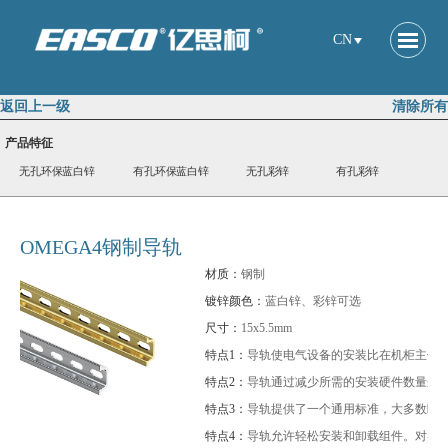
CN
返回上一级
清除所有
产品特征
无孔环保蓝白锌
有孔环保蓝白锌
无孔彩锌
有孔彩锌
OMEGA4钢制导轨
材质：
钢制
镀锌颜色：
蓝白锌、彩锌可选
尺寸：
15x5.5mm
特点1：
导轨使电气设备的安装比在机柜主体
特点2：
导轨通过减少所需的安装硬件数量来
特点3：
导轨提供了一个通用标准，大多数断路
特点4：
导轨允许轻松安装和卸载组件。对导