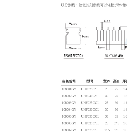
双分割线：
较低的刻痕线可以轻松拆除槽体部
灰色货号
型号
宽W
高H
厚度
108001GY
UHF025025L
25
25
1.45
108002GY
UHF040025L
40
25
1.50
108003GY
UHF025030L
25
30
1.45
108004GY
UHF030030L
30
30
1.40
108005GY
UHF035035L
35
35
1.60
108006GY
UHF025375L
25
37.5
1.60
108007GY
UHF375375L
37.5
37.5
1.60