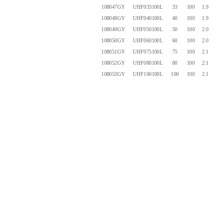
108047GY
UHF033100L
33
100
1.90
108048GY
UHF040100L
40
100
1.90
108049GY
UHF050100L
50
100
2.00
108050GY
UHF060100L
60
100
2.00
108051GY
UHF075100L
75
100
2.10
108052GY
UHF080100L
80
100
2.10
108053GY
UHF100100L
100
100
2.10