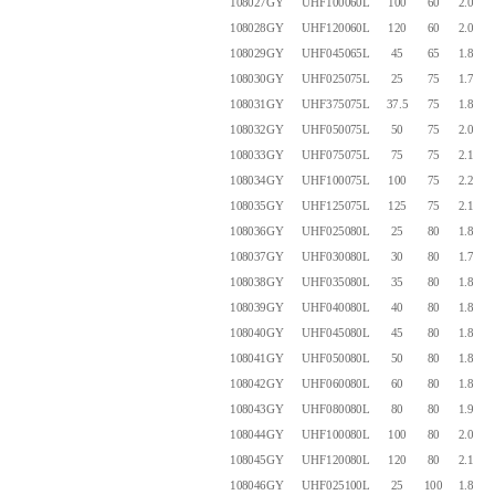
108027GY
UHF100060L
100
60
2.00
108028GY
UHF120060L
120
60
2.00
108029GY
UHF045065L
45
65
1.85
108030GY
UHF025075L
25
75
1.70
108031GY
UHF375075L
37.5
75
1.80
108032GY
UHF050075L
50
75
2.00
108033GY
UHF075075L
75
75
2.10
108034GY
UHF100075L
100
75
2.20
108035GY
UHF125075L
125
75
2.10
108036GY
UHF025080L
25
80
1.80
108037GY
UHF030080L
30
80
1.70
108038GY
UHF035080L
35
80
1.80
108039GY
UHF040080L
40
80
1.80
108040GY
UHF045080L
45
80
1.80
108041GY
UHF050080L
50
80
1.80
108042GY
UHF060080L
60
80
1.80
108043GY
UHF080080L
80
80
1.90
108044GY
UHF100080L
100
80
2.00
108045GY
UHF120080L
120
80
2.10
108046GY
UHF025100L
25
100
1.85