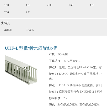
1.70
1.80
2.00
1.65
1.85
2.10
2.20
安装孔
单排孔
三排孔
UHF-L型低烟无卤配线槽
材质：
PC+ABS
工作温度：
-50℃至100℃。
特点1：
阻燃、自熄符合UL94-V0标准。
特点2：
EASCO 提供多种材质的配线槽，符合 EN 
求。
特点3：
PC/ABS 共混物不含溴化物、氯和氟。
特点4：
底部安装孔符合 EN 50085-2-3 标准
标准长度：
2m
颜色：
灰色(RAL7035)、蓝色(RAL5015)、黑