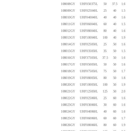
108008GY
UHF050375L
50
37.5
1.60
108009GY
UHF025040L
25
40
1.50
108010GY
UHF040040L
40
40
1.60
108011GY
UHF060040L
60
40
1.50
108012GY
UHF080040L
80
40
1.60
108013GY
UHF100040L
100
40
1.90
108014GY
UHF025050L
25
50
1.60
108015GY
UHF035050L
35
50
1.50
108016GY
UHF375050L
37.5
50
1.60
108017GY
UHF050050L
50
50
1.60
108018GY
UHF075050L
75
50
1.70
108019GY
UHF080050L
80
50
1.80
108020GY
UHF100050L
100
50
1.90
108021GY
UHF125050L
125
50
2.00
108022GY
UHF025060L
25
60
1.60
108023GY
UHF030060L
30
60
1.65
108024GY
UHF040060L
40
60
1.60
108025GY
UHF060060L
60
60
1.70
108026GY
UHF080060L
80
60
1.90