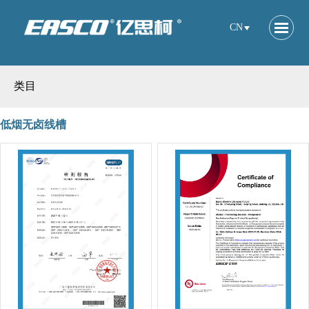
CN
类目
低烟无卤线槽